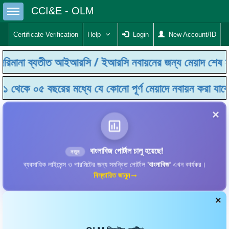
Toggle sidebar
CCI&E - OLM
Certificate Verification
Help
Login
New Account/ID
রিমানা ব্যতীত আইআরসি / ইআরসি নবায়নের জন্য মেয়াদ শেষ হবা
১ থেকে ০৫ বছরের মধ্যে যে কোনো পূর্ণ মেয়াদে নবায়ন করা যাবে
×
বাংলাবিজ পোর্টাল চালু হয়েছে!
নতুন
ব্যবসায়িক লাইসেন্স ও পারমিটের জন্য সমন্বিত পোর্টাল
'বাংলাবিজ'
এখন কার্যকর।
বিস্তারিত জানুন
×